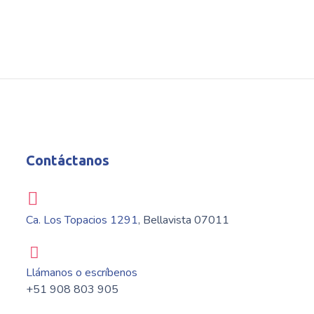
Premium Care
THERAPY
Home Visint
THERAPY
Contáctanos
Ca. Los Topacios 1291
, Bellavista 07011
Llámanos o escríbenos
+51 908 803 905