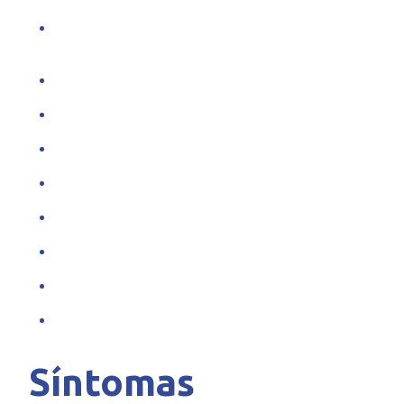
Limpieza facial
Limpieza facial acné
Mascarillas descongestivas
Mascarillas hidratantes
Peeling químico por segmento
Lesiones ablativas hasta 4
Quimiocauterización por 1 lesión
Toma de muestra excisional
Toma de muestra biopsia punch
Síntomas