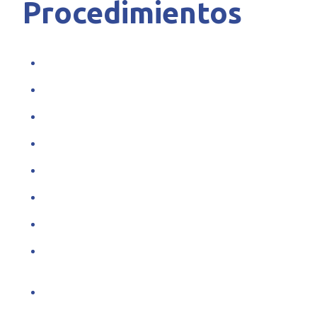
Procedimientos
Consulta dermatológica
Electrocauterización 1 segmento
Electrocauterización 2 segmentos
Electrocauterización múltiple hasta 3 segmentos
Electrocauterización 5 segmentos
Infiltración cutánea
Biopsia de piel
Informe médico
Descanso médico